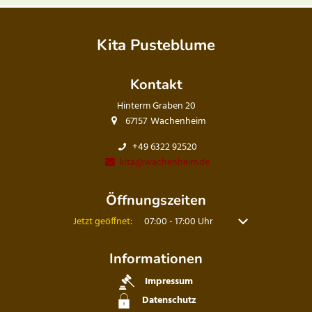
Kita Pusteblume
Kontakt
Hinterm Graben 20
67157
Wachenheim
+49 6322 92520
kita@wachenheim.de
Öffnungszeiten
Klicken, um weitere Öffnungs- oder Schließzeiten auszuble
Jetzt geöffnet:
07:00
-
17:00
Uhr
Von 07:00 bis 17:00
Informationen
Impressum
Datenschutz