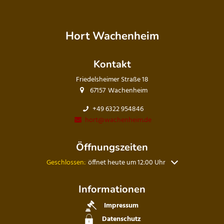
Hort Wachenheim
Kontakt
Friedelsheimer Straße 18
67157
Wachenheim
+49 6322 954846
hort@wachenheim.de
Öffnungszeiten
Klicken, um weitere Öffnungs- oder Schließzeiten auszuble
Geschlossen:
öffnet heute um 12:00 Uhr
Informationen
Impressum
Datenschutz